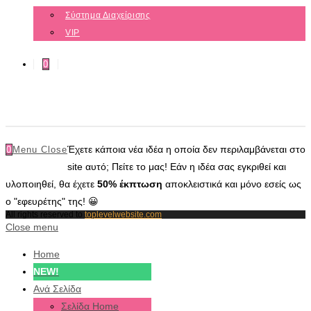
Σύστημα Διαχείρισης
VIP
0
Έχετε κάποια νέα ιδέα η οποία δεν περιλαμβάνεται στο
0
Menu
Close
site αυτό; Πείτε το μας! Εάν η ιδέα σας εγκριθεί και
υλοποιηθεί, θα έχετε
50% έκπτωση
αποκλειστικά και μόνο εσείς ως
ο "εφευρέτης" της! 😀
All rights reserved to
toplevelwebsite.com
Close menu
Home
NEW!
Ανά Σελίδα
Σελίδα Home