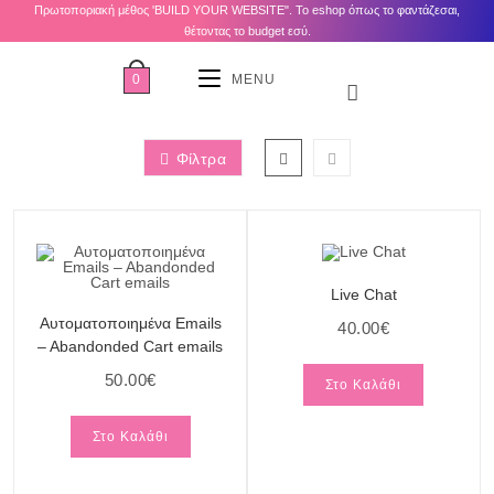
Πρωτοποριακή μέθος 'BUILD YOUR WEBSITE". Το eshop όπως το φαντάζεσαι,
θέτοντας το budget εσύ.
0
MENU
Φίλτρα
Live Chat
Αυτοματοποιημένα Emails
40.00
€
– Abandonded Cart emails
50.00
€
Στο Καλάθι
Στο Καλάθι