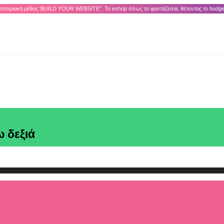
ποριακή μέθος 'BUILD YOUR WEBSITE". Το eshop όπως το φαντάζεσαι, θέτοντας το budge
ω δεξιά