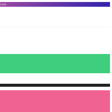
t εσύ.