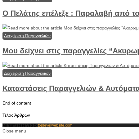
Ο Πελάτης επέλεξε : Παραλαβή από τ
Διαχείριση Παραγγελιών
Μου δείχνει στις παραγγελίες “Ακυρω
Διαχείριση Παραγγελιών
Καταστάσεις Παραγγελιών & Αυτόματα
End of content
Τέλος Άρθρων
All rights reserved to
toplevelwebsite.com
Close menu