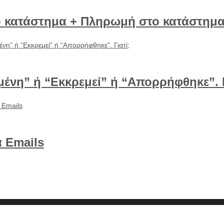
ο κατάστημα + Πληρωμή στο κατάστημ
μένη” ή “Εκκρεμεί” ή “Απορρήφθηκε”. Γ
 Emails