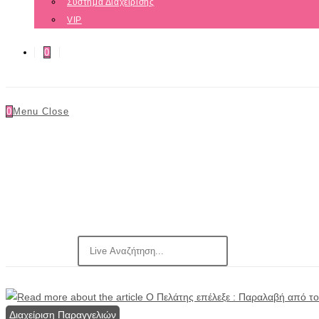
Σύστημα Διαχείρισης
VIP
0
0
Menu
Close
Διαχείριση Παραγγελιών