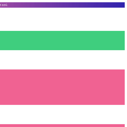
t εσύ.