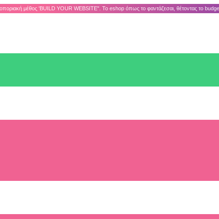
ποριακή μέθος 'BUILD YOUR WEBSITE". Το eshop όπως το φαντάζεσαι, θέτοντας το budge