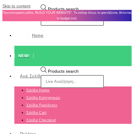
Skip to content
Products search
Πρωτοποριακή μέθος 'BUILD YOUR WEBSITE". Το eshop όπως το φαντάζεσαι, θέτοντας
το budget εσύ.
Home
NEW!
Products search
Ανά Σελίδα
Σελίδα Home
Σελίδα Κατηγοριών
Σελίδα Προϊόντος
Σελίδα Cart
Σελίδα Checkout
Πελάτες