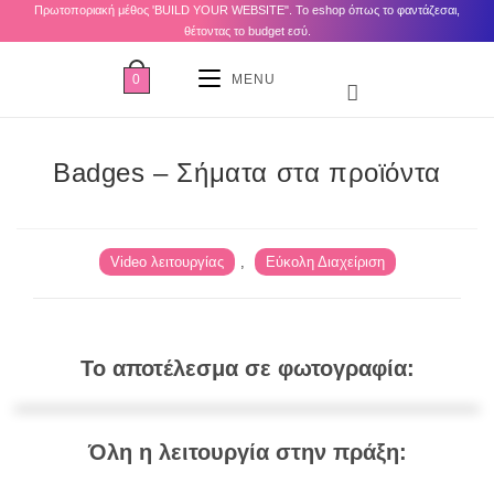
Πρωτοποριακή μέθος 'BUILD YOUR WEBSITE". Το eshop όπως το φαντάζεσαι,
θέτοντας το budget εσύ.
0
MENU
Badges – Σήματα στα προϊόντα
Video λειτουργίας
,
Εύκολη Διαχείριση
Το αποτέλεσμα σε φωτογραφία:
Όλη η λειτουργία στην πράξη: