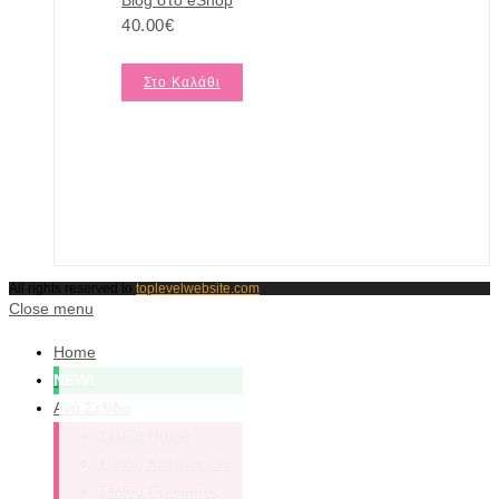
40.00
€
Στο Καλάθι
All rights reserved to
toplevelwebsite.com
Close menu
Home
NEW!
Ανά Σελίδα
Σελίδα Home
Σελίδα Κατηγοριών
Σελίδα Προϊόντος