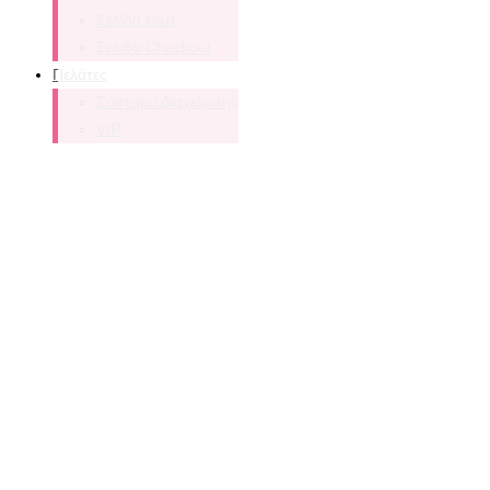
Σελίδα Cart
Σελίδα Checkout
Πελάτες
Σύστημα Διαχείρισης
VIP