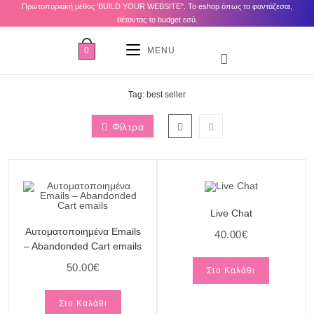
Πρωτοποριακή μέθος 'BUILD YOUR WEBSITE". Το eshop όπως το φαντάζεσαι,
θέτοντας το budget εσύ.
0
MENU
Tag: best seller
Φίλτρα
Live Chat
Αυτοματοποιημένα Emails
40.00
€
– Abandonded Cart emails
50.00
€
Στο Καλάθι
Στο Καλάθι