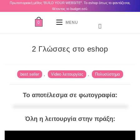
Πρωτοποριακή μέθος 'BUILD YOUR WEBSITE". Το eshop όπως το φαντάζεσαι,
θέτοντας το budget εσύ.
0
MENU
2 Γλώσσες στο eshop
best seller
,
Video λειτουργίας
,
Πολυσύστημα
Το αποτέλεσμα σε φωτογραφία:
Όλη η λειτουργία στην πράξη: