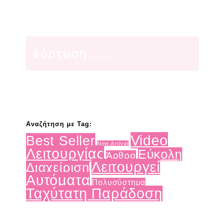
Φόρτωση...
Αναζήτηση με Tag:
Video
Best Seller
New Arrival
Λειτουργίας
Εύκολη
Άρθρο
Λειτουργεί
Διαχείριση
Αυτόματα
Πολυσύστημα
Ταχύτατη Παράδοση