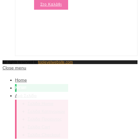
Στο Καλάθι
All rights reserved to
toplevelwebsite.com
Close menu
Home
NEW!
Ανά Σελίδα
Σελίδα Home
Σελίδα Κατηγοριών
Σελίδα Προϊόντος
Σελίδα Cart
Σελίδα Checkout