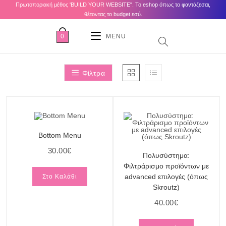
Πρωτοποριακή μέθος 'BUILD YOUR WEBSITE". Το eshop όπως το φαντάζεσαι,
θέτοντας το budget εσύ.
0
MENU
Φίλτρα
Bottom Menu
30.00
€
Πολυσύστημα:
Φιλτράρισμο προϊόντων με
advanced επιλογές (όπως
Στο Καλάθι
Skroutz)
40.00
€