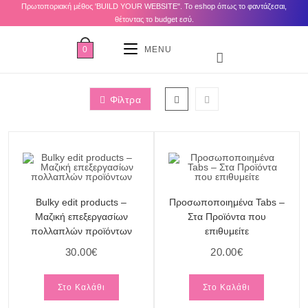
Πρωτοποριακή μέθος 'BUILD YOUR WEBSITE". Το eshop όπως το φαντάζεσαι,
θέτοντας το budget εσύ.
0
MENU
Φίλτρα
Bulky edit products –
Προσωποποιημένα Tabs –
Μαζική επεξεργασίων
Στα Προϊόντα που
πολλαπλών προϊόντων
επιθυμείτε
30.00
€
20.00
€
Στο Καλάθι
Στο Καλάθι