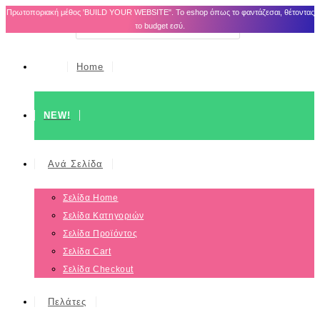
Πρωτοποριακή μέθος 'BUILD YOUR WEBSITE". Το eshop όπως το φαντάζεσαι, θέτοντας
το budget εσύ.
Home
NEW!
Ανά Σελίδα
Σελίδα Home
Σελίδα Κατηγοριών
Σελίδα Προϊόντος
Σελίδα Cart
Σελίδα Checkout
Πελάτες