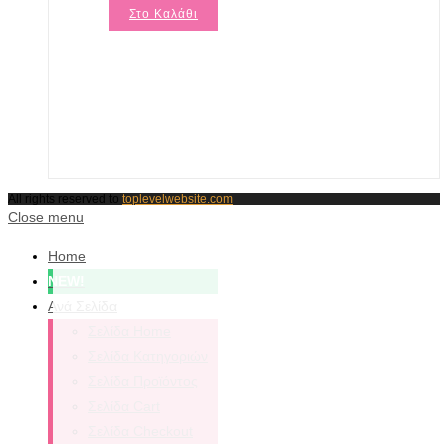
Στο Καλάθι
All rights reserved to
toplevelwebsite.com
Close menu
Home
NEW!
Ανά Σελίδα
Σελίδα Home
Σελίδα Κατηγοριών
Σελίδα Προϊόντος
Σελίδα Cart
Σελίδα Checkout