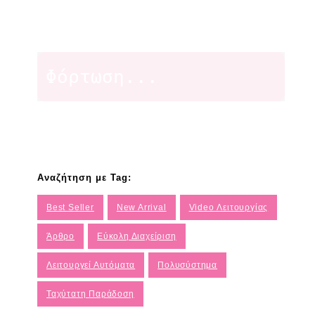
Φόρτωση...
Αναζήτηση με Tag:
Best Seller
New Arrival
Video Λειτουργίας
Άρθρο
Εύκολη Διαχείριση
Λειτουργεί Αυτόματα
Πολυσύστημα
Ταχύτατη Παράδοση