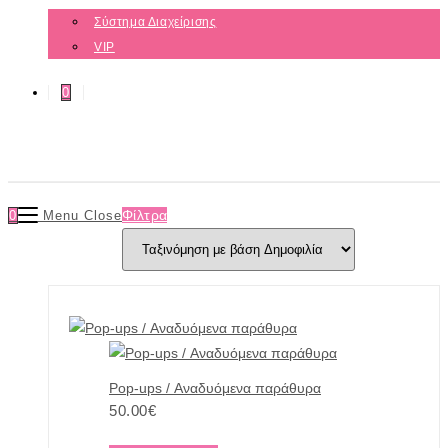
Σύστημα Διαχείρισης
VIP
0
Φίλτρα
0
Menu
Close
Pop-ups / Αναδυόμενα παράθυρα
50.00
€