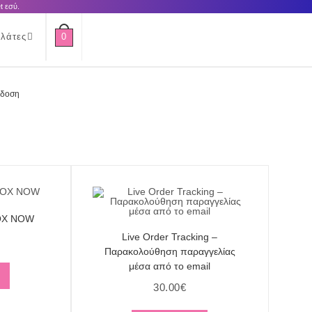
t εσύ.
0
λάτες
άδοση
BOX NOW
Live Order Tracking –
Παρακολούθηση παραγγελίας
μέσα από το email
30.00
€