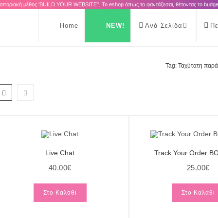
ποριακή μέθος 'BUILD YOUR WEBSITE". Το eshop όπως το φαντάζεσαι, θέτοντας το budge
Home
NEW!
Ανά Σελίδα
Πε
Tag: Ταχύτατη παρ
Live Chat
Track Your Order 
40.00
€
25.00
€
Στο Καλάθι
Στο Καλάθι