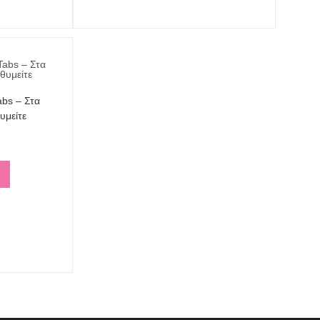
bs – Στα
υμείτε