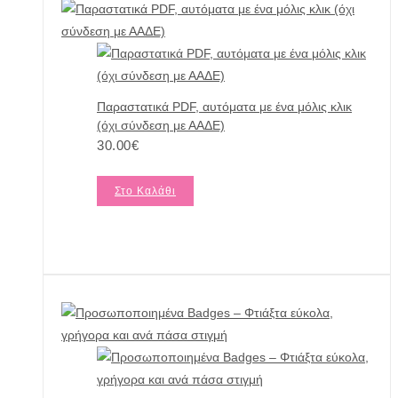
Παραστατικά PDF, αυτόματα με ένα μόλις κλικ
(όχι σύνδεση με ΑΑΔΕ)
30.00
€
Στο Καλάθι