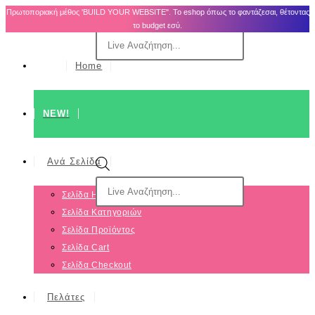
Πρωτοποριακή μέθος 'BUILD YOUR WEBSITE". Το eshop όπως το φαντάζεσαι, θέτοντας
το budget εσύ.
Home
NEW!
Ανά Σελίδα
Σελίδα Home
Σελίδα Κατηγοριών
Σελίδα Προϊόντος
Σελίδα Cart
Σελίδα Checkout
Πελάτες