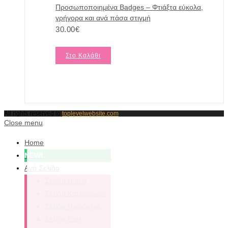
Προσωποποιημένα Badges – Φτιάξτα εύκολα,
γρήγορα και ανά πάσα στιγμή
30.00
€
Στο Καλάθι
All rights reserved to
toplevelwebsite.com
Close menu
Home
NEW!
Ανά Σελίδα
Σελίδα Home
Σελίδα Κατηγοριών
Σελίδα Προϊόντος
Σελίδα Cart