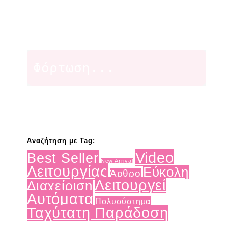
Φόρτωση...
Αναζήτηση με Tag:
Video
Best Seller
New Arrival
Λειτουργίας
Εύκολη
Άρθρο
Λειτουργεί
Διαχείριση
Αυτόματα
Πολυσύστημα
Ταχύτατη Παράδοση